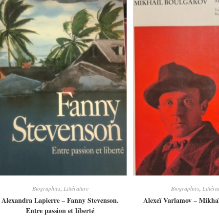
Biographies
,
Littérature
Biographies
,
Littéra
Alexandra Lapierre – Fanny Stevenson.
Alexeï Varlamov – Mikha
Entre passion et liberté