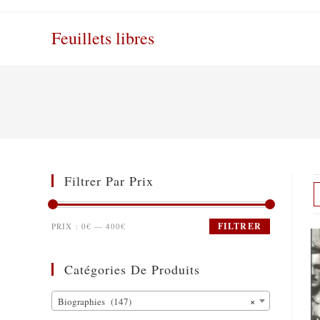
Skip
to
Feuillets libres
content
Filtrer Par Prix
FILTRER
PRIX :
0€
—
400€
Catégories De Produits
×
Biographies (147)