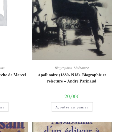
ture
Biographies
,
Littérature
rche de Marcel
Apollinaire (1880-1918). Biographie et
relecture – André Parinaud
20,00
€
ier
Ajouter au panier