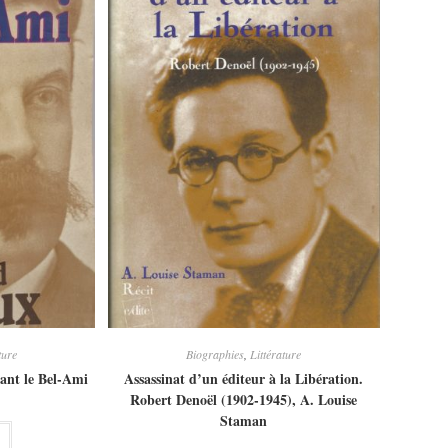
ture
Biographies
,
Littérature
nt le Bel-Ami
Assassinat d’un éditeur à la Libération.
Robert Denoël (1902-1945), A. Louise
Staman