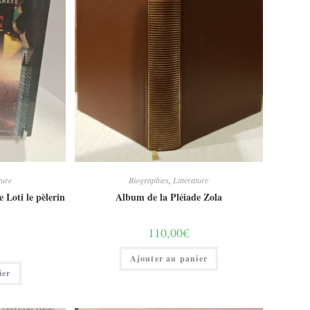
ture
Biographies
,
Littérature
e Loti le pèlerin
Album de la Pléiade Zola
110,00
€
Ajouter au panier
ier