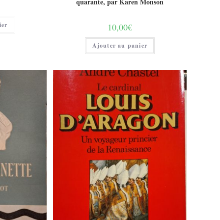
quarante, par Karen Monson
ier
10,00
€
Ajouter au panier