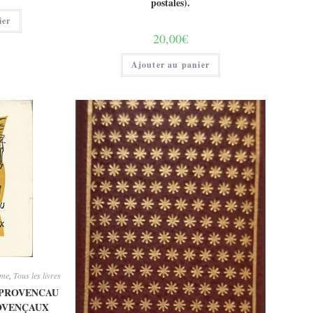
postales).
ier
20,00
€
Ajouter au panier
sme
,
Tous les livres
O PROVENCAU
ROVENÇAUX