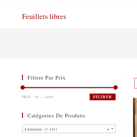
Skip
to
Feuillets libres
content
Filtrer Par Prix
FILTRER
PRIX :
0€
—
600€
Catégories De Produits
×
Littérature (1 141)