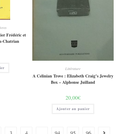
ivres
ier Frédéric et
n-Chatrian
ier
Littérature
A Celinian Trove : Elizabeth Craig’s Jewelry
Box – Alphonse Juilland
20,00
€
Ajouter au panier
3
4
…
94
95
96