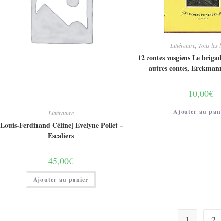
Littérature
,
Tous les l
12 contes vosgiens Le brigad
autres contes, Erckman
10,00
€
Ajouter au pan
Littérature
[Louis-Ferdinand Céline] Evelyne Pollet –
Escaliers
45,00
€
Ajouter au panier
1
2