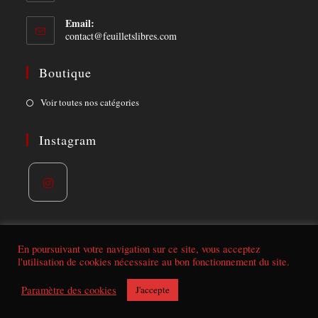
Email:
Opens
contact@feuilletslibres.com
in
your
Boutique
application
Opens
Voir toutes nos catégories
in
a
Instagram
new
tab
Opens
in
a
En poursuivant votre navigation sur ce site, vous acceptez
l'utilisation de cookies nécessaire au bon fonctionnement du site.
new
tab
Conditions de vente | mentions légales
Paramètre des cookies
J'accepte
© Feuillets libres 2021. Tous droits réservés - Réalisé par
Aurelien-B