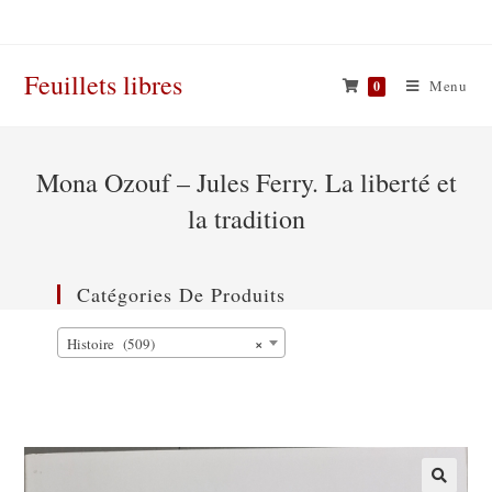
Skip
to
content
Feuillets libres
Menu
0
Mona Ozouf – Jules Ferry. La liberté et
la tradition
Catégories De Produits
×
Histoire (509)