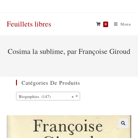
Skip
to
content
Feuillets libres
Menu
0
Cosima la sublime, par Françoise Giroud
Catégories De Produits
×
Biographies (147)