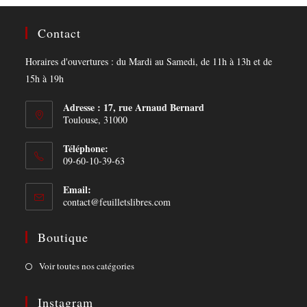
Contact
Horaires d'ouvertures : du Mardi au Samedi, de 11h à 13h et de
15h à 19h
Adresse : 17, rue Arnaud Bernard
Toulouse, 31000
Téléphone:
09-60-10-39-63
Email:
Opens
contact@feuilletslibres.com
in
your
Boutique
application
Opens
Voir toutes nos catégories
in
a
Instagram