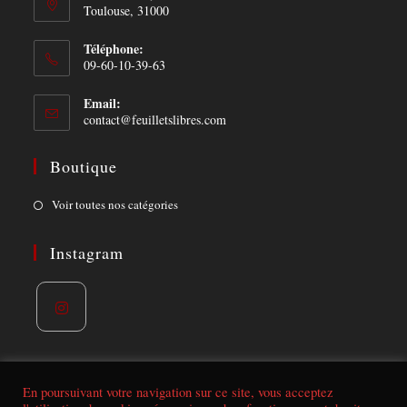
Toulouse, 31000
Téléphone:
09-60-10-39-63
Email:
Opens
contact@feuilletslibres.com
in
your
Boutique
application
Opens
Voir toutes nos catégories
in
a
Instagram
new
tab
Opens
in
a
En poursuivant votre navigation sur ce site, vous acceptez