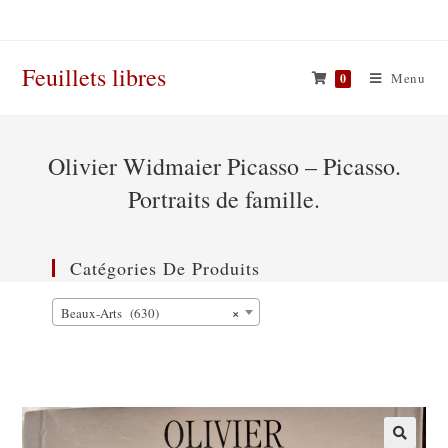
Skip
to
content
Feuillets libres
Menu
0
Olivier Widmaier Picasso – Picasso.
Portraits de famille.
Catégories De Produits
×
Beaux-Arts (630)