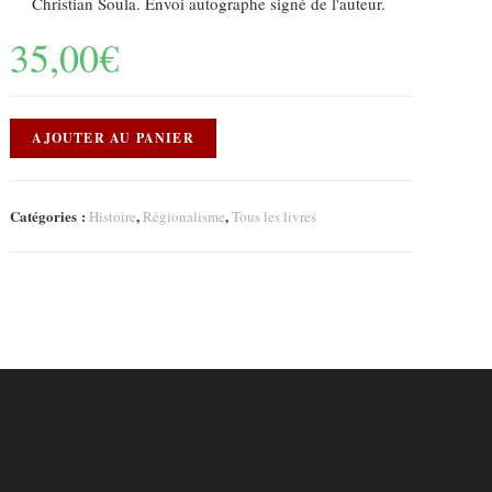
Christian Soula. Envoi autographe signé de l'auteur.
35,00
€
AJOUTER AU PANIER
Catégories :
,
,
Histoire
Régionalisme
Tous les livres