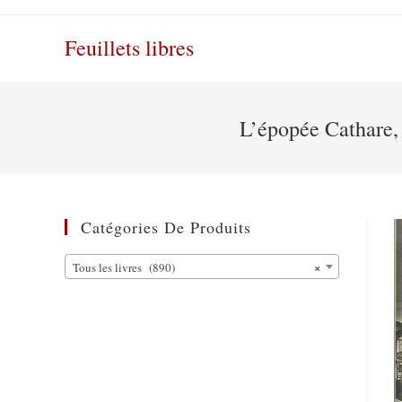
Skip
to
Feuillets libres
content
L’épopée Cathare,
Catégories De Produits
×
Tous les livres (890)