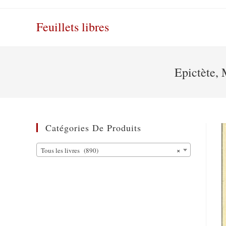
Skip
to
Feuillets libres
content
Epictète, 
Catégories De Produits
×
Tous les livres (890)