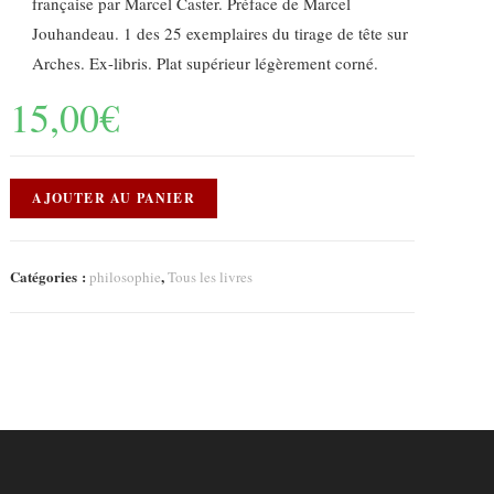
française par Marcel Caster. Préface de Marcel
Jouhandeau. 1 des 25 exemplaires du tirage de tête sur
Arches. Ex-libris. Plat supérieur légèrement corné.
15,00
€
AJOUTER AU PANIER
Catégories :
,
philosophie
Tous les livres