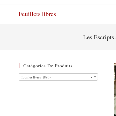
Skip
to
Feuillets libres
content
Les Escripts
Catégories De Produits
×
Tous les livres (890)