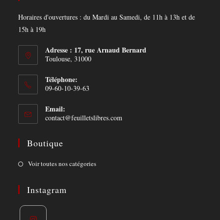
Horaires d'ouvertures : du Mardi au Samedi, de 11h à 13h et de
15h à 19h
Adresse : 17, rue Arnaud Bernard
Toulouse, 31000
Téléphone:
09-60-10-39-63
Email:
Opens
contact@feuilletslibres.com
in
your
Boutique
application
Opens
Voir toutes nos catégories
in
a
Instagram
new
tab