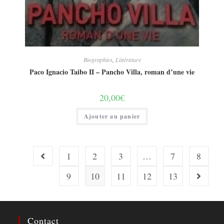
Biographies
,
Littérature
Paco Ignacio Taibo II – Pancho Villa, roman d’une vie
20,00
€
Ajouter au panier
1
2
3
…
7
8
9
10
11
12
13
Contact