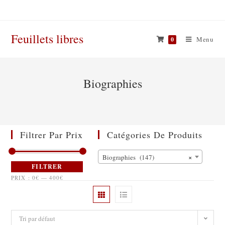
Skip
to
content
Feuillets libres
Menu
0
Biographies
Filtrer Par Prix
Catégories De Produits
×
Biographies (147)
FILTRER
PRIX :
0€
—
400€
Tri par défaut