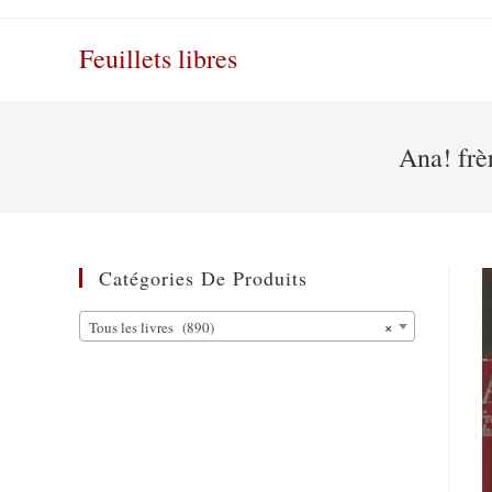
Skip
to
Feuillets libres
content
Ana! frè
Catégories De Produits
×
Tous les livres (890)