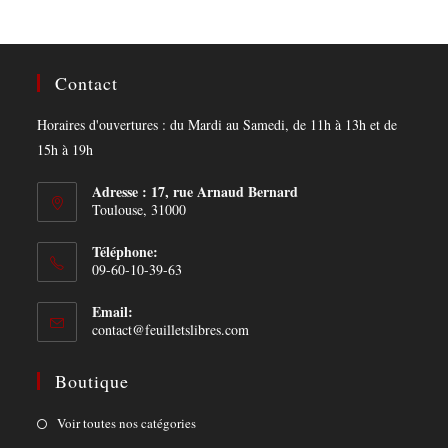
Contact
Horaires d'ouvertures : du Mardi au Samedi, de 11h à 13h et de
15h à 19h
Adresse : 17, rue Arnaud Bernard
Toulouse, 31000
Téléphone:
09-60-10-39-63
Email:
Opens
contact@feuilletslibres.com
in
your
Boutique
application
Opens
Voir toutes nos catégories
in