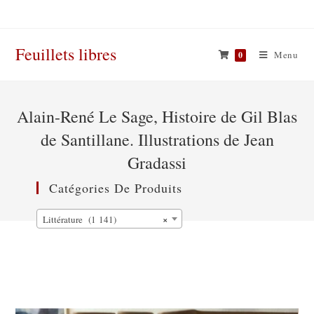
Skip
to
content
Feuillets libres
Menu
0
Alain-René Le Sage, Histoire de Gil Blas
de Santillane. Illustrations de Jean
Gradassi
Catégories De Produits
×
Littérature (1 141)