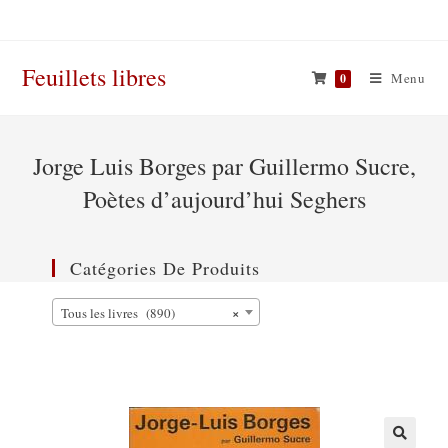
Skip
to
content
Feuillets libres
Menu
0
Jorge Luis Borges par Guillermo Sucre,
Poètes d’aujourd’hui Seghers
Catégories De Produits
×
Tous les livres (890)