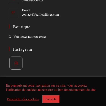
09-60-10-39-63
Email:
Opens
contact@feuilletslibres.com
in
your
Boutique
application
Opens
Voir toutes nos catégories
in
a
Instagram
new
tab
Opens
in
a
En poursuivant votre navigation sur ce site, vous acceptez
l'utilisation de cookies nécessaire au bon fonctionnement du site.
new
tab
Conditions de vente | mentions légales
Paramètre des cookies
J'accepte
© Feuillets libres 2021. Tous droits réservés - Réalisé par
Aurelien-B