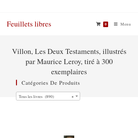
Skip
to
content
Feuillets libres
Menu
0
Villon, Les Deux Testaments, illustrés
par Maurice Leroy, tiré à 300
exemplaires
Catégories De Produits
×
Tous les livres (890)