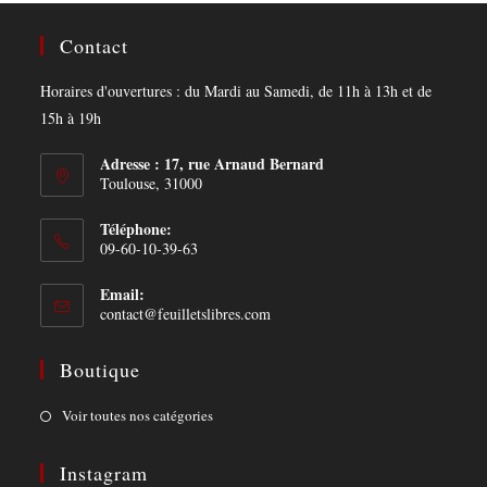
Contact
Horaires d'ouvertures : du Mardi au Samedi, de 11h à 13h et de
15h à 19h
Adresse : 17, rue Arnaud Bernard
Toulouse, 31000
Téléphone:
09-60-10-39-63
Email:
Opens
contact@feuilletslibres.com
in
your
Boutique
application
Opens
Voir toutes nos catégories
in
a
Instagram