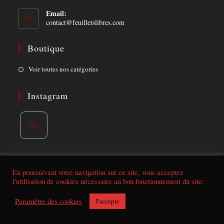
Email:
Opens
contact@feuilletslibres.com
in
your
Boutique
application
Opens
Voir toutes nos catégories
in
a
Instagram
new
tab
Opens
in
a
En poursuivant votre navigation sur ce site, vous acceptez
l'utilisation de cookies nécessaire au bon fonctionnement du site.
new
tab
Conditions de vente | mentions légales
Paramètre des cookies
J'accepte
© Feuillets libres 2021. Tous droits réservés - Réalisé par
Aurelien-B