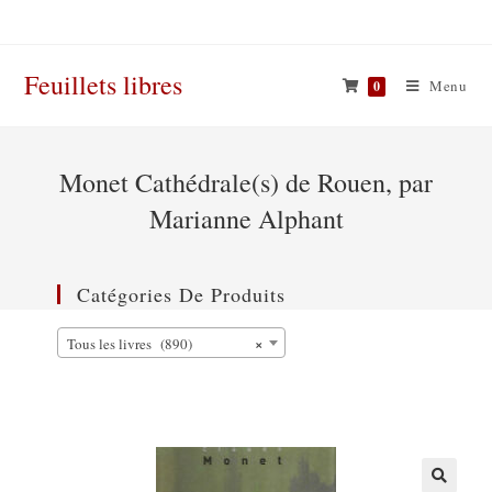
Skip
to
content
Feuillets libres
Menu
0
Monet Cathédrale(s) de Rouen, par
Marianne Alphant
Catégories De Produits
×
Tous les livres (890)