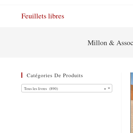
Skip
to
Feuillets libres
content
Millon & Associ
Catégories De Produits
×
Tous les livres (890)