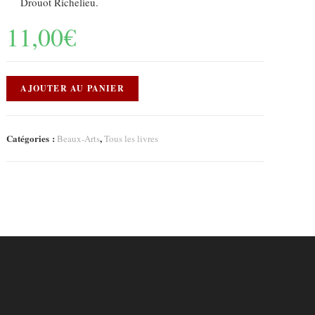
Drouot Richelieu.
11,00
€
AJOUTER AU PANIER
Catégories :
,
Beaux-Arts
Tous les livres