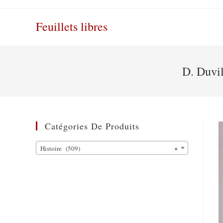
Skip
to
Feuillets libres
content
D. Duvil
Catégories De Produits
×
Histoire (509)