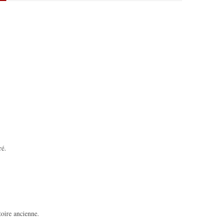
ré.
toire ancienne.