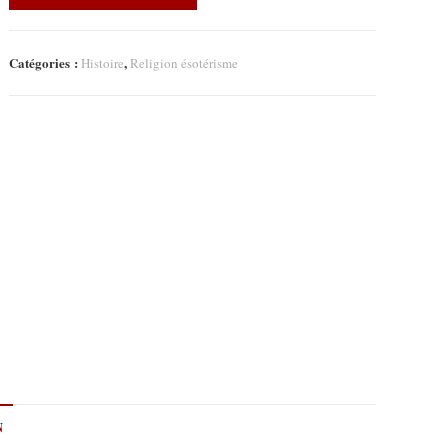
Catégories :
,
Histoire
Religion ésotérisme
N