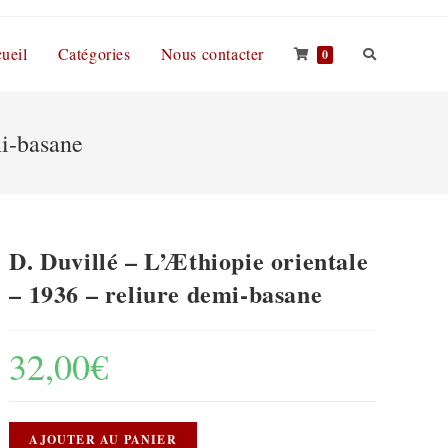
ueil
Catégories
Nous contacter
0
mi-basane
D. Duvillé – L’Æthiopie orientale
– 1936 – reliure demi-basane
32,00
€
AJOUTER AU PANIER