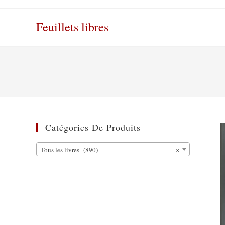
Skip
to
Feuillets libres
content
Catégories De Produits
×
Tous les livres (890)