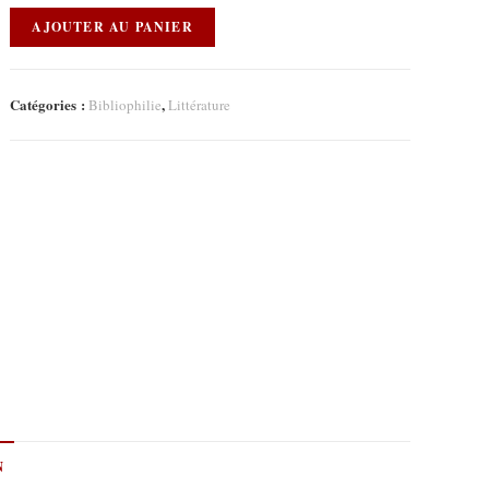
AJOUTER AU PANIER
Catégories :
,
Bibliophilie
Littérature
N