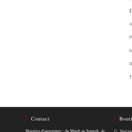
D
A
P
I
I
T
Contact
Bout
Horaires d'ouvertures : du Mardi au Samedi, de
Voir to