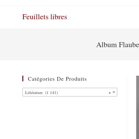
Skip
to
Feuillets libres
content
Album Flaubert
Catégories De Produits
×
Littérature (1 141)