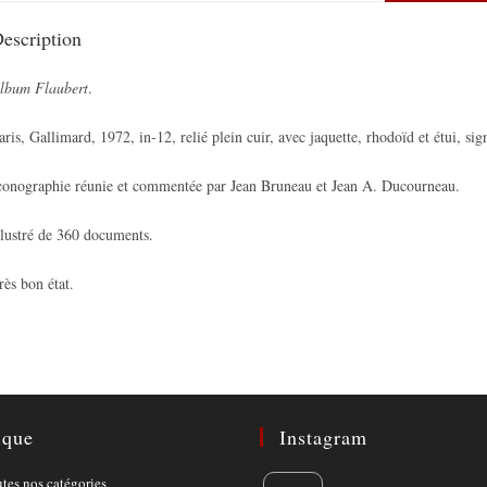
escription
lbum Flaubert
.
aris, Gallimard, 1972, in‑12, relié plein cuir, avec jaquette, rhodoïd et étui, sig
conographie réunie et commentée par Jean Bruneau et Jean A. Ducourneau.
llustré de 360 documents.
rès bon état.
ique
Instagram
Opens
utes nos catégories