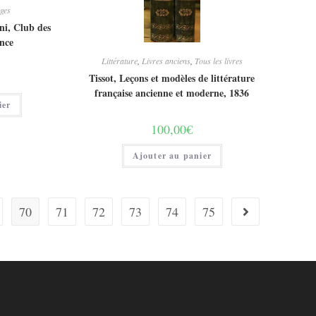
ges
ni, Club des
ance
Littérature
,
Livres anciens
,
Tous les livres
Tissot, Leçons et modèles de littérature
française ancienne et moderne, 1836
ier
100,00
€
Ajouter au panier
70
71
72
73
74
75