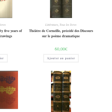
livres
Littérature
,
Tous les livres
y five years of
Théâtre de Corneille, précédé des Discours
drawings
sur le poème dramatique
60,00
€
ier
Ajouter au panier