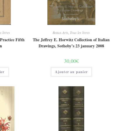
s livres
Beaux-Arts
,
Tous les livres
Practice Fifth
The Jeffrey E. Horwitz Collection of Italian
on
Drawings, Sotheby’s 23 january 2008
30,00
€
ier
Ajouter au panier