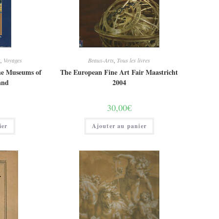
s
,
Voyages
Beaux-Arts
,
Tous les livres
he Museums of
The European Fine Art Fair Maastricht
and
2004
30,00
€
ier
Ajouter au panier