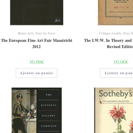
Beaux-Arts
,
Tous les livres
Critique sociale
,
Tous le
The European Fine Art Fair Maastricht
The I.W.W. In Theory and 
2012
Revised Editi
30,00
€
10,00
€
Ajouter au panier
Ajouter au pan