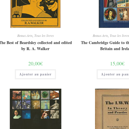
Beaux-Arts
,
Tous les livres
Beaux-Arts
,
Tous les livre
The Best of Beardsley collected and edited
The Cambridge Guide to t
by R. A. Walker
Britain and Irel
20,00
€
15,00
€
Ajouter au panier
Ajouter au pan