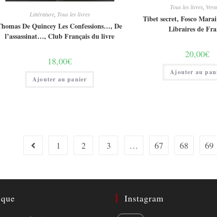
Tous les livres
,
Voya
Littérature
,
Tous les livres
Tibet secret, Fosco Marai
Thomas De Quincey Les Confessions…, De
Libraires de Fr
l’assassinat…, Club Français du livre
20,00
€
18,00
€
Ajouter au pan
Ajouter au panier
1
2
3
…
67
68
69
ique
Instagram