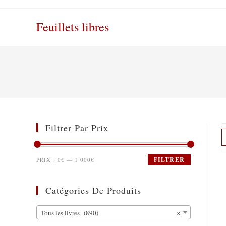
Skip
to
Feuillets libres
content
Filtrer Par Prix
FILTRER
PRIX :
0€
—
1 000€
Catégories De Produits
×
Tous les livres (890)