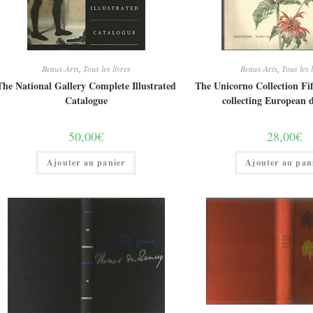
Beaux-Arts
,
Tous les livres
Beaux-Arts
,
Tous les 
The National Gallery Complete Illustrated
The Unicorno Collection Fift
Catalogue
collecting European 
50,00
€
28,00
€
Ajouter au panier
Ajouter au pan