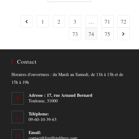
1
2
3
…
71
72
73
74
75
Contact
Horaires d'ouvertures : du Mardi au Samedi, de 11h à 13h et de
15h à 19h
Adresse : 17, rue Arnaud Bernard
Toulouse, 31000
Téléphone:
09-60-10-39-63
Email:
Opens
contact@feuilletslibres.com