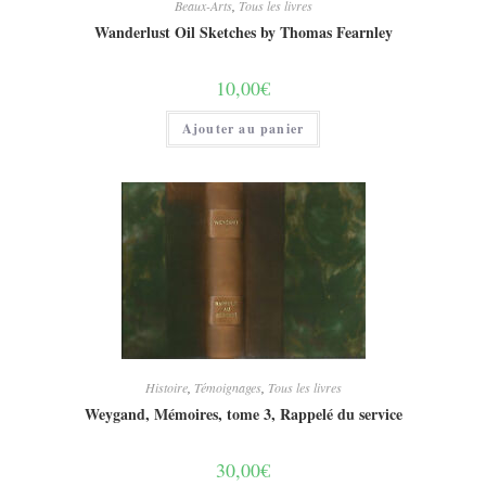
Beaux-Arts
,
Tous les livres
Wanderlust Oil Sketches by Thomas Fearnley
10,00
€
Ajouter au panier
Histoire
,
Témoignages
,
Tous les livres
Weygand, Mémoires, tome 3, Rappelé du service
30,00
€