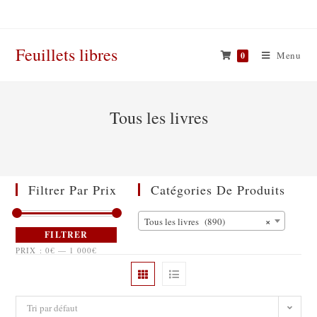
Skip
to
content
Feuillets libres
Menu
0
Tous les livres
Filtrer Par Prix
Catégories De Produits
×
Tous les livres (890)
FILTRER
PRIX :
0€
—
1 000€
Tri par défaut