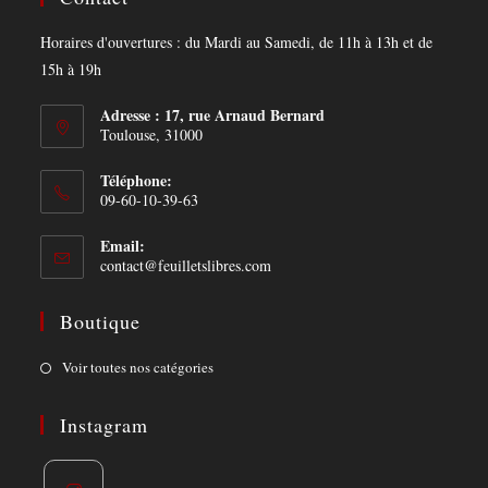
Horaires d'ouvertures : du Mardi au Samedi, de 11h à 13h et de
15h à 19h
Adresse : 17, rue Arnaud Bernard
Toulouse, 31000
Téléphone:
09-60-10-39-63
Email:
Opens
contact@feuilletslibres.com
in
your
Boutique
application
Opens
Voir toutes nos catégories
in
a
Instagram
new
tab