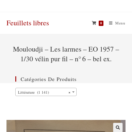
Skip
to
content
Feuillets libres
Menu
0
Mouloudji – Les larmes – EO 1957 –
1/30 vélin pur fil – n° 6 – bel ex.
Catégories De Produits
×
Littérature (1 141)