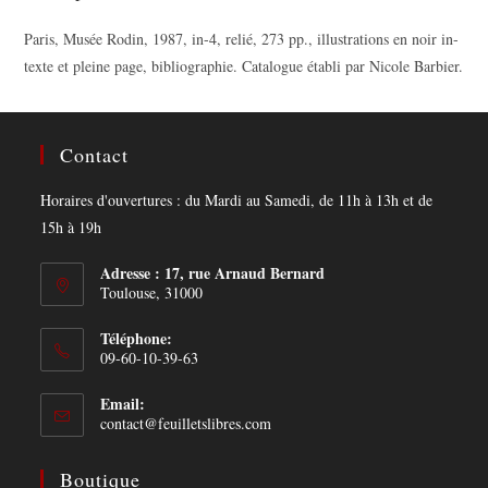
Paris, Musée Rodin, 1987, in-4, relié, 273 pp., illustrations en noir in-
texte et pleine page, bibliographie. Catalogue établi par Nicole Barbier.
Contact
Horaires d'ouvertures : du Mardi au Samedi, de 11h à 13h et de
15h à 19h
Adresse : 17, rue Arnaud Bernard
Toulouse, 31000
Téléphone:
09-60-10-39-63
Email:
Opens
contact@feuilletslibres.com
in
your
Boutique
application