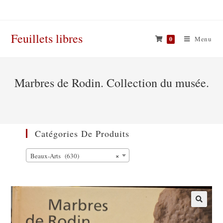
Skip
to
content
Feuillets libres
Menu
0
Marbres de Rodin. Collection du musée.
Catégories De Produits
×
Beaux-Arts (630)