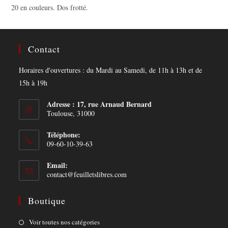
20 en couleurs. Dos frotté.
Contact
Horaires d'ouvertures : du Mardi au Samedi, de 11h à 13h et de
15h à 19h
Adresse : 17, rue Arnaud Bernard
Toulouse, 31000
Téléphone:
09-60-10-39-63
Email:
Opens
contact@feuilletslibres.com
in
your
Boutique
application
Opens
Voir toutes nos catégories