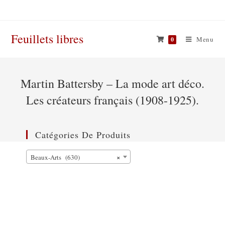
Skip
to
content
Feuillets libres
Menu
0
Martin Battersby – La mode art déco.
Les créateurs français (1908-1925).
Catégories De Produits
×
Beaux-Arts (630)