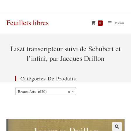
Skip
to
content
Feuillets libres
Menu
0
Liszt transcripteur suivi de Schubert et
l’infini, par Jacques Drillon
Catégories De Produits
×
Beaux-Arts (630)