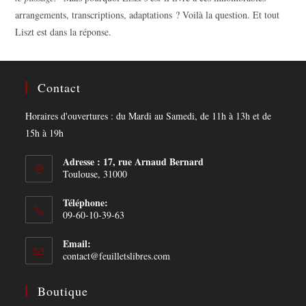
arrangements, transcriptions, adaptations ? Voilà la question. Et tout
Liszt est dans la réponse.
Contact
Horaires d'ouvertures : du Mardi au Samedi, de 11h à 13h et de
15h à 19h
Adresse : 17, rue Arnaud Bernard
Toulouse, 31000
Téléphone:
09-60-10-39-63
Email:
Opens
contact@feuilletslibres.com
in
your
Boutique
application