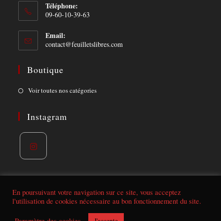
Téléphone:
09-60-10-39-63
Email:
Opens
contact@feuilletslibres.com
in
your
Boutique
application
Opens
Voir toutes nos catégories
in
a
Instagram
new
tab
Opens
in
a
En poursuivant votre navigation sur ce site, vous acceptez
l'utilisation de cookies nécessaire au bon fonctionnement du site.
new
tab
Conditions de vente | mentions légales
Paramètre des cookies
J'accepte