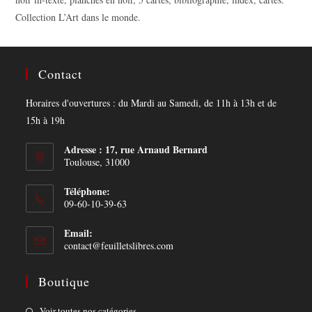
‎Collection L’Art dans le monde.
Contact
Horaires d'ouvertures : du Mardi au Samedi, de 11h à 13h et de
15h à 19h
Adresse : 17, rue Arnaud Bernard
Toulouse, 31000
Téléphone:
09-60-10-39-63
Email:
Opens
contact@feuilletslibres.com
in
your
Boutique
application
Opens
Voir toutes nos catégories