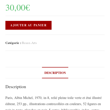
30,00
€
AJOUTER AU PANIER
Catégorie :
Beaux-Arts
DESCRIPTION
Description
Paris, Albin Michel, 1970, in-8, relié pleine toile verte et étui illustré
éditeur, 253 pp., illustrations contrecollées en couleurs, 52 figures en
noir in-texte, planches en noir, 5 cartes, bibliographie, index, cartes.