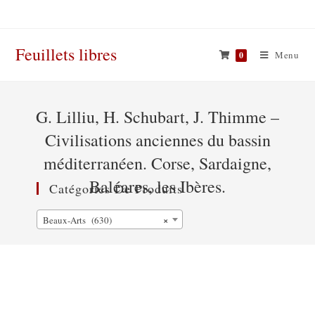
Skip
to
content
Feuillets libres
Menu
0
G. Lilliu, H. Schubart, J. Thimme –
Civilisations anciennes du bassin
méditerranéen. Corse, Sardaigne,
Baléares, les Ibères.
Catégories De Produits
×
Beaux-Arts (630)