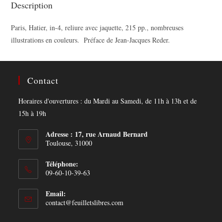
Description
Paris, Hatier, in-4, reliure avec jaquette, 215 pp., nombreuses
illustrations en couleurs. Préface de Jean-Jacques Reder.
Contact
Horaires d'ouvertures : du Mardi au Samedi, de 11h à 13h et de
15h à 19h
Adresse : 17, rue Arnaud Bernard
Toulouse, 31000
Téléphone:
09-60-10-39-63
Email:
Opens
contact@feuilletslibres.com
in
your