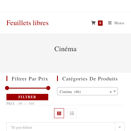
Skip
to
content
Feuillets libres
Menu
0
Cinéma
Filtrer Par Prix
Catégories De Produits
×
Cinéma (46)
FILTRER
PRIX :
0€
—
50€
Tri par défaut