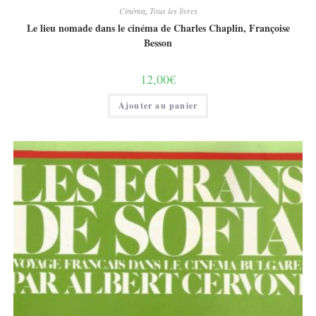
Cinéma
,
Tous les livres
Le lieu nomade dans le cinéma de Charles Chaplin, Françoise
Besson
12,00
€
Ajouter au panier