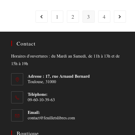
1
2
3
4
Contact
Horaires d'ouvertures : du Mardi au Samedi, de 11h à 13h et de
15h à 19h
Adresse : 17, rue Arnaud Bernard
Toulouse, 31000
Téléphone:
09-60-10-39-63
Email:
Opens
contact@feuilletslibres.com
in
your
Boutique
application